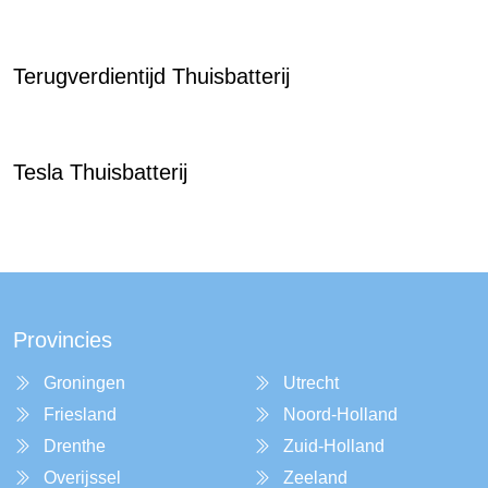
Terugverdientijd Thuisbatterij
Tesla Thuisbatterij
Provincies
Groningen
Utrecht
Friesland
Noord-Holland
Drenthe
Zuid-Holland
Overijssel
Zeeland